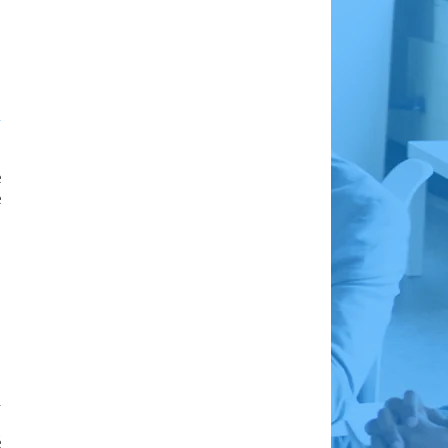
e
e
l
,
é