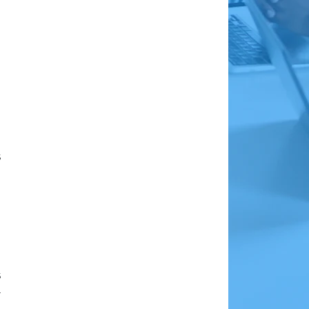
s
s
a