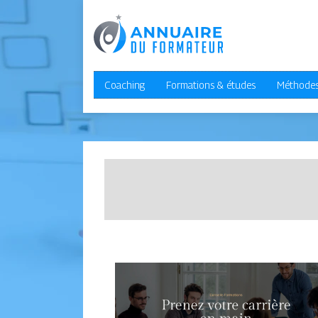
Coaching
Formations & études
Méthodes