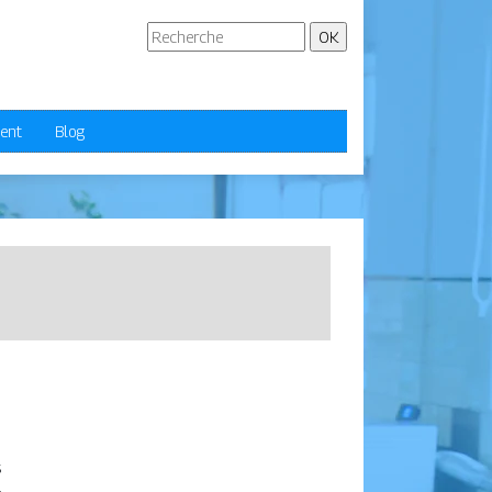
ent
Blog
s
-